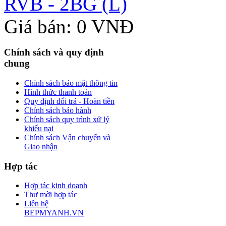
RVB - 2BG (L)
Giá bán: 0 VNĐ
Chính sách và quy định
chung
Chính sách bảo mật thông tin
Hình thức thanh toán
Quy định đổi trả - Hoàn tiền
Chính sách bảo hành
Chính sách quy trình xử lý
khiếu nại
Chính sách Vận chuyển và
Giao nhận
Hợp tác
Hợp tác kinh doanh
Thư mời hợp tác
Liên hệ
BEPMYANH.VN