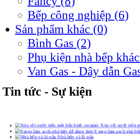
Fancy
(8)
Bếp công nghiệp
(6)
Sản phẩm khác
(0)
Bình Gas
(2)
Phụ kiện nhà bếp khác
Van Gas - Dây dẫn Ga
Tin tức - Sự kiện
Xóa vết xước trên m
9 mẹo làm sạch nhà bế
Nhà bếp và lò nấu
Đa dạng sàn nhà bếp
Phong thủy cho đồ dùng bếp