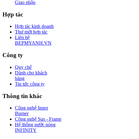
Giao nhận
Hợp tác
Hợp tác kinh doanh
Thư mời hợp tác
Liên hệ
BEPMYANH.VN
Công ty
Quy chế
Dành cho khách
hàng
Tin tức công ty
Thông tin khác
Công nghệ Inner
Burner
Công nghệ Sus - Frame
Hệ thống nước nóng
INFINITY