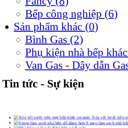
Fancy
(8)
Bếp công nghiệp
(6)
Sản phẩm khác
(0)
Bình Gas
(2)
Phụ kiện nhà bếp khác
Van Gas - Dây dẫn Ga
Tin tức - Sự kiện
Xóa vết xước trên m
9 mẹo làm sạch nhà bế
Nhà bếp và lò nấu
Đa dạng sàn nhà bếp