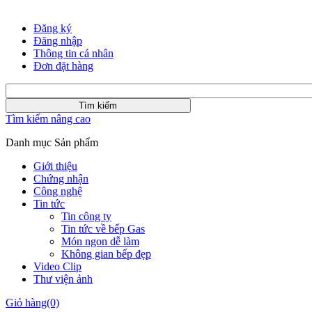
Đăng ký
Đăng nhập
Thông tin cá nhân
Đơn đặt hàng
Tìm kiếm nâng cao
Danh mục Sản phẩm
Giới thiệu
Chứng nhận
Công nghệ
Tin tức
Tin công ty
Tin tức về bếp Gas
Món ngon dễ làm
Không gian bếp đẹp
Video Clip
Thư viện ảnh
Giỏ hàng
(0)