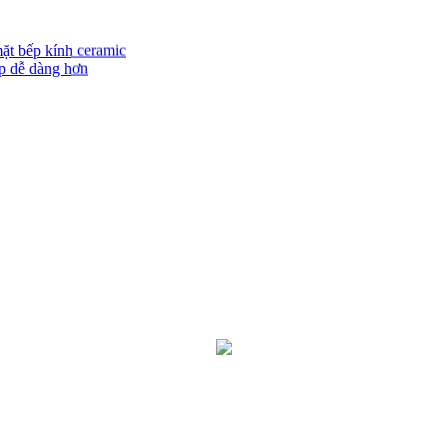
ặt bếp kính ceramic
p dễ dàng hơn