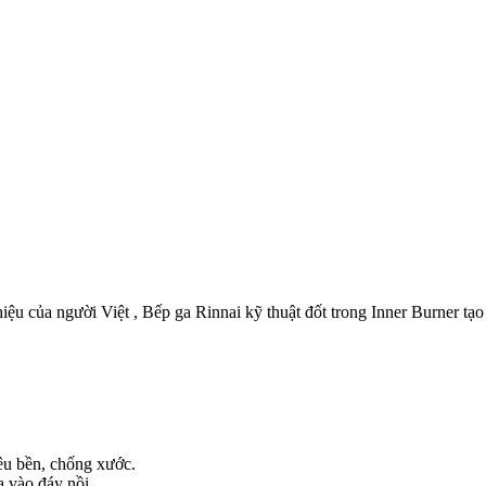
của người Việt , Bếp ga Rinnai kỹ thuật đốt trong Inner Burner tạo n
êu bền, chống xước.
a vào đáy nồi.