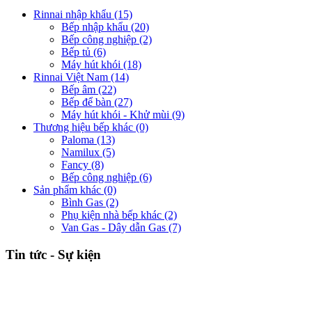
Rinnai nhập khẩu
(15)
Bếp nhập khẩu
(20)
Bếp công nghiệp
(2)
Bếp tủ
(6)
Máy hút khói
(18)
Rinnai Việt Nam
(14)
Bếp âm
(22)
Bếp để bàn
(27)
Máy hút khói - Khử mùi
(9)
Thương hiệu bếp khác
(0)
Paloma
(13)
Namilux
(5)
Fancy
(8)
Bếp công nghiệp
(6)
Sản phẩm khác
(0)
Bình Gas
(2)
Phụ kiện nhà bếp khác
(2)
Van Gas - Dây dẫn Gas
(7)
Tin tức - Sự kiện