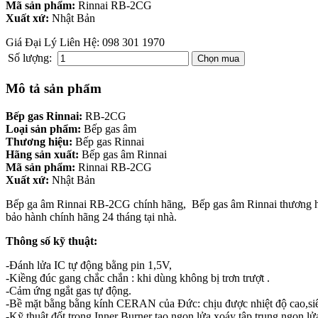
Mã sản phẩm:
Rinnai RB-2CG
Xuất xứ:
Nhật Bản
Giá Đại Lý Liên Hệ: 098 301 1970
Số lượng:
Mô tả sản phẩm
Bếp gas Rinnai:
RB-2CG
Loại sản phẩm:
Bếp gas âm
Thương hiệu:
Bếp gas Rinnai
Hãng sản xuất:
Bếp gas âm Rinnai
Mã sản phẩm:
Rinnai RB-2CG
Xuất xứ:
Nhật Bản
Bếp ga âm Rinnai RB-2CG chính hãng, Bếp gas âm Rinnai thương hiệu 
bảo hành chính hãng 24 tháng tại nhà.
Thông số kỹ thuật:
-Đánh lửa IC tự động bằng pin 1,5V,
-Kiềng đúc gang chắc chắn : khi dùng không bị trơn trượt .
-Cảm ứng ngắt gas tự động.
-Bề mặt bằng bằng kính CERAN của Đức: chịu được nhiệt độ cao,si
-Kỹ thuật đốt trong Inner Burner tạo ngọn lửa xoáy tập trung ngọn lử