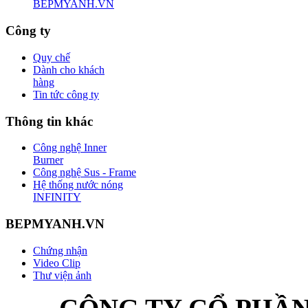
BEPMYANH.VN
Công ty
Quy chế
Dành cho khách
hàng
Tin tức công ty
Thông tin khác
Công nghệ Inner
Burner
Công nghệ Sus - Frame
Hệ thống nước nóng
INFINITY
BEPMYANH.VN
Chứng nhận
Video Clip
Thư viện ảnh