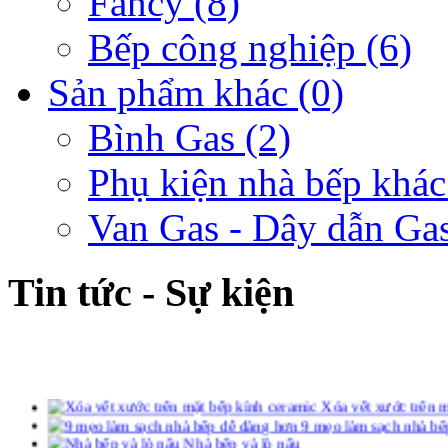
Fancy
(8)
Bếp công nghiệp
(6)
Sản phẩm khác
(0)
Bình Gas
(2)
Phụ kiện nhà bếp khác
Van Gas - Dây dẫn Ga
Tin tức - Sự kiện
Xóa vết xước trên m
9 mẹo làm sạch nhà bế
Nhà bếp và lò nấu
Đa dạng sàn nhà bếp
Phong thủy cho đồ dùng bếp