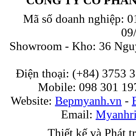
CÔNG TY CỔ PHẦ
Mã số doanh nghiệp: 0
09
Showroom - Kho: 36 Nguy
Điện thoại: (+84) 3753 
Mobile: 098 301 197
Website:
Bepmyanh.vn
-
Email:
Myanhr
Thiết kế và Phát t