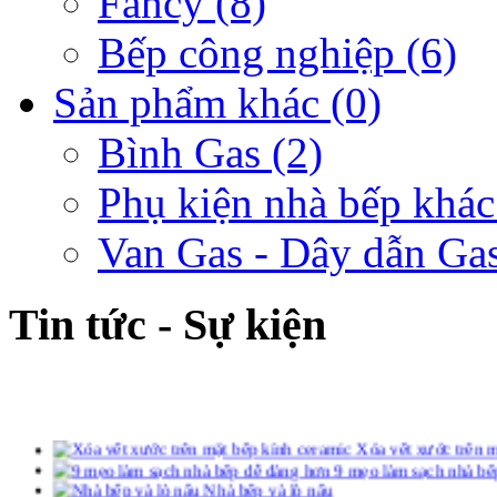
Fancy
(8)
Bếp công nghiệp
(6)
Sản phẩm khác
(0)
Bình Gas
(2)
Phụ kiện nhà bếp khác
Van Gas - Dây dẫn Ga
Tin tức - Sự kiện
Xóa vết xước trên m
9 mẹo làm sạch nhà bế
Nhà bếp và lò nấu
Đa dạng sàn nhà bếp
Phong thủy cho đồ dùng bếp