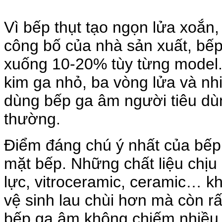
Vì bếp thụt tạo ngọn lửa xoắn,
công bố của nhà sản xuất, bếp
xuống 10-20% tùy từng model. 
kim ga nhỏ, ba vòng lửa và n
dùng bếp ga âm người tiêu dùn
thường.
Điểm đáng chú ý nhất của bếp
mặt bếp. Những chất liệu chịu 
lực, vitroceramic, ceramic… k
vệ sinh lau chùi hơn mà còn r
bếp ga âm không chiếm nhiều d